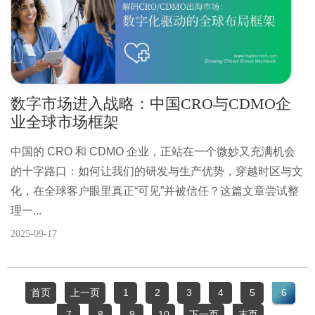
数字市场进入战略：中国CRO与CDMO企
业全球市场框架
中国的 CRO 和 CDMO 企业，正站在一个微妙又充满机会
的十字路口：如何让我们的研发与生产优势，穿越时区与文
化，在全球客户眼里真正“可见”并被信任？这篇文章尝试整
理一...
2025-09-17
首页
上一页
1
2
3
4
5
6
7
8
9
10
下一页
末页