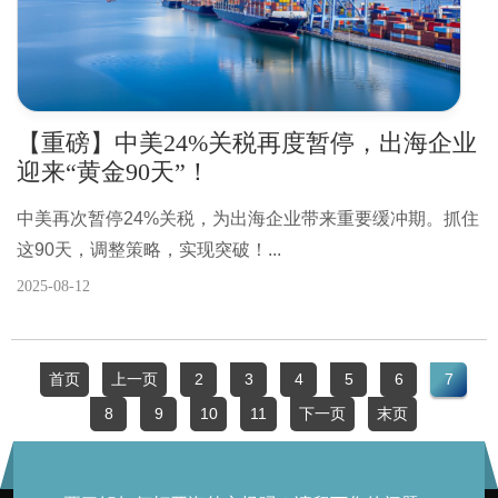
【重磅】中美24%关税再度暂停，出海企业
迎来“黄金90天”！
中美再次暂停24%关税，为出海企业带来重要缓冲期。抓住
这90天，调整策略，实现突破！...
2025-08-12
首页
上一页
2
3
4
5
6
7
8
9
10
11
下一页
末页