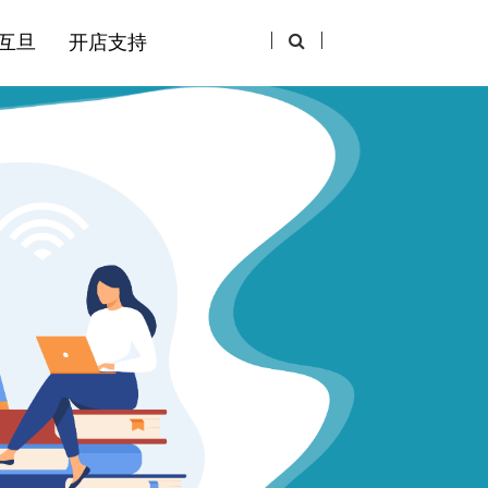
互旦
开店支持
Google Ads
Linkedln Marketing
Meta Ads
Tiktok for Business
Yandex Ads