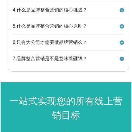
品牌。
品牌整合营销的核心优势是能够实现品牌的一致性和协
4.什么是品牌整合营销的核心挑战？
同性，即让品牌的信息和形象在不同的内容和渠道中保
持一致和协调，形成品牌的整体效应。
品牌整合营销的核心挑战是如何适应不同的市场和文
5.什么是品牌整合营销的核心原则？
化，即如何根据不同的受众和环境，进行内容的本地化
和适应化，避免内容的失真和冲突。
品牌整合营销的核心原则是以受众为中心，即以满足受
6.只有大公司才需要做品牌营销么？
众的需求和期望为出发点和归宿，创造有价值的、符合
受众兴趣和痛点的内容，引起受众的注意和反馈。
品牌是提升买卖双方信任度的绝佳桥梁，也是提升产品
7.品牌整合营销是不是意味着砸钱？
定价权和供应链溢价权的有利支撑，小型企业的品牌信
任度低，中型企业的品牌活跃度低，大型企业的品牌领
不是，举例：运营社媒平台对于具备运营基础的人员来
导力弱，因此无论大中小企业，品牌建设与发展都是必
说不需要花费很多费用，也就是说营销≠花钱，主要是选
须坚持的方向。品牌建设和成效获取的营销费用比例建
对渠道找对人做对事情。
议为4:6。
一站式实现您的所有线上营
销目标