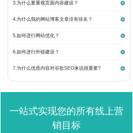
1.链接和锚文本的位置： 首先，需要考虑网页上的链接
3.为什么要重视页面内容建设？
很大的影响，外链可以带来更多的访问流量和用户，提
数量及其位置。链接可以根据其在网页上的位置赋予
高网站的知名度和曝光率。因此，网站管理员通常会尽
PageRank。还应考虑不同的位置和点击可能性、链接的
可能多地发布外链，来提升网站的排名和流量。简单的
一方面，对于用户而言， 优质内容可以避免视觉疲劳，
4.为什么我的网站博客文章没有排名？
锚文本及其字体大小。您需要以自然的方式放置锚文
来说可以理解为 用其他平台为网站达到引流效果。
帮助用户快速找到价值信息，吸引用户互动提升转化；
本，您不应该尝试将锚文本仅用于 SEO 目的。这些语言
另一方面对于谷歌而言，内容为王，系统更喜欢原生的
对于任何人类读者来说都必须是自然的，并且它们必须
您可以检查以下内容： 您的博客文章是否与关键字背后
5.如何进行网站优化？
内容，不喜欢雷同或已有重复的信息，这样也是谷歌重
对搜索意图有用、有意义。 2.链接和锚文本的数量： 此
的搜索意图匹配？ 首先，需要确保您撰写的博客文章是
视用户体验的原则之一。
外，如果网页上的链接过多，锚文本的重要性以及链接
人们在谷歌搜索关键字时正在寻找的内容。 想想你试图
网站优化是谷歌SEO的核心部分，也是最复杂的部分。
6.如何进行外链建设？
表明相关性和将 PageRank 带到目标网页的能力可能会
排名的关键词背后的意图。谷歌用户是否试图： 学习如
网站优化主要包括以下几个方面：网站结构优化：优化
降低。根据 Google 的说法，您最多可以在一个网页上使
何做一些新的事情？也就是说，他们正在寻找有关某个
网站的导航、布局、分类、内链等结构，使之符合用户
用 100 到 150 个链接。该间隔也可以根据主题或网页的
主题的信息指南。 想买东西？即寻找描述产品的登录页
外链建设是谷歌SEO的重要补充，也是提升网站排名和
7.为什么优质内容对谷歌SEO来说很重要?
和搜索引擎的逻辑和习惯。网站内容优化：优化网站的
目的而变化。 3.一般上下文和包装文本： 最后，包装文
面。 想要比较几种产品？ 想要了解定义？ 然后，检查您
流量的有效手段。外链建设主要包括以下几个步骤：分
标题、描述、图片、正文等内容，使之符合关键词和主
本也很重要。如果您使用带有差评的“比萨送货服务”锚文
的文章是否符合此搜索意图。 如果Google用户正在寻找
析竞争对手的外链：利用各种工具或平台，分析竞争对
题，提高网站的相关性和权重。网站技术优化：优化网
本提供指向比萨店的链接，由于包装文本和一般背景对
任何搜索引擎的目的都是想要把最优质的内容带给用
有关该主题的指南，并且您有一个目标网页来推销您的
手在谷歌搜索引擎中排名靠前的网页的外链来源和质
站的代码、速度、安全、移动适配等技术，使之符合搜
商店不利，因此不会提高他们的排名。相反，它会降低
户。全球第一大搜索引擎：谷歌也不例外！ 谷歌希望通
产品，那么您将不会排名。
量。寻找合适的外链平台：根据竞争对手的外链分析，
索引擎的标准和规范，提高网站的兼容性和用户体验。
其在 Google 眼中的实体声誉。
过网站帮助使用谷歌的用户： 找到某一个问题的答案；
寻找合适的外链平台，如行业网站、论坛、博客、社交
解决他们现在面临的问题； 买到他们想获得的商品； 获
媒体等。创造高质量的外链内容：根据外链平台的特点
一站式实现您的所有线上营
得他们想知道的及时信息。 如果一个网站不能做到以上
和要求，创造高质量的外链内容，如文章、评论、问
几点，那么谷歌不会对该网站页面进行索引收录（没有
答、视频等，并在内容中插入指向自己网页的链接。跟
收录的网站页面，几乎没有流量，如同白做）为了确保
销目标
踪和评估外链效果：利用各种工具或平台，跟踪和评估
能给谷歌用户持续分享高质量的内容，谷歌会不断进行
外链的数量和质量，以及对网页排名和流量的影响 。