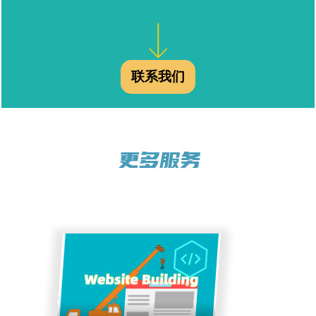
算法更新，来帮他们从索引数据库里淘汰低质量内容。
这个过程类似于狼会淘汰羊群里最弱的那只羊。不想成
为那只最弱的羊（低质量页面），就需要让你的网站内
容页面具有以下的特点： 内容做到准确性和及时性； 排
版有序，便于阅读； 足够长的文章篇幅来全面阐述一个
联系我们
话题； 具有新闻价值，或者旧话题发表新观点。
更多服务