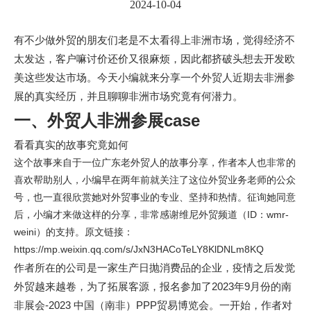
2024-10-04
有不少做外贸的朋友们老是不太看得上非洲市场，觉得经济不
太发达，客户嘛讨价还价又很麻烦，因此都挤破头想去开发欧
美这些发达市场。今天小编就来分享一个外贸人近期去非洲参
展的真实经历，并且聊聊非洲市场究竟有何潜力。
一、外贸人非洲参展case
看看真实的故事究竟如何
这个故事来自于一位广东老外贸人的故事分享，作者本人也非常的
喜欢帮助别人，小编早在两年前就关注了这位外贸业务老师的公众
号，也一直很欣赏她对外贸事业的专业、坚持和热情。征询她同意
后，小编才来做这样的分享，非常感谢维尼外贸频道（ID：wmr-
weini）的支持。原文链接：
https://mp.weixin.qq.com/s/JxN3HACoTeLY8KlDNLm8KQ
作者所在的公司是一家生产日抛消费品的企业，疫情之后发觉
外贸越来越卷，为了拓展客源，报名参加了2023年9月份的南
非展会-2023 中国（南非）PPP贸易博览会。一开始，作者对