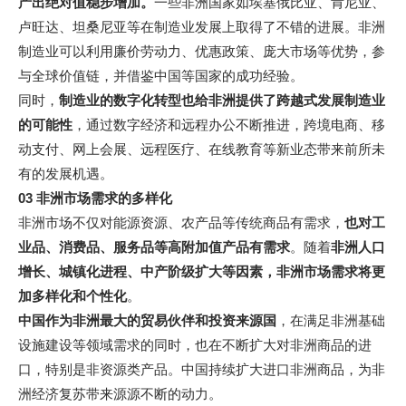
产出绝对值稳步增加。
一些非洲国家如埃塞俄比亚、肯尼亚、
卢旺达、坦桑尼亚等在制造业发展上取得了不错的进展。非洲
制造业可以利用廉价劳动力、优惠政策、庞大市场等优势，参
与全球价值链，并借鉴中国等国家的成功经验。
同时，
制造业的数字化转型也给非洲提供了跨越式发展制造业
的可能性
，通过数字经济和远程办公不断推进，跨境电商、移
动支付、网上会展、远程医疗、在线教育等新业态带来前所未
有的发展机遇。
03
非洲市场需求的多样化
非洲市场不仅对能源资源、农产品等传统商品有需求，
也
对工
业品、消费品、服务品等高附加值产品有需求
。随着
非洲人口
增长、城镇化进程、中产阶级扩大等因素，非洲市场需求将更
加多样化和个性化
。
中国作为非洲最大的贸易伙伴和投资来源国
，在满足非洲基础
设施建设等领域需求的同时，也在不断扩大对非洲商品的进
口，特别是非资源类产品。中国持续扩大进口非洲商品，为非
洲经济复苏带来源源不断的动力。