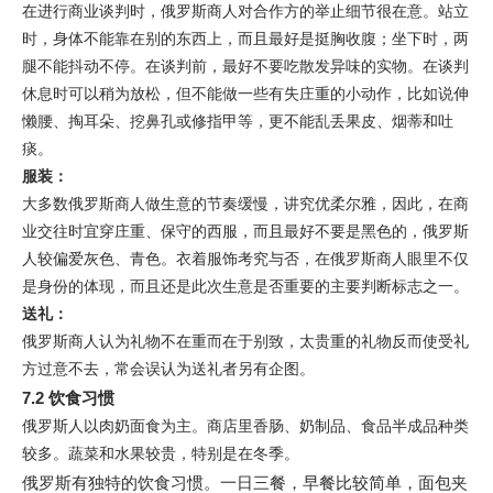
在进行商业谈判时，俄罗斯商人对合作方的举止细节很在意。站立
时，身体不能靠在别的东西上，而且最好是挺胸收腹；坐下时，两
腿不能抖动不停。在谈判前，最好不要吃散发异味的实物。在谈判
休息时可以稍为放松，但不能做一些有失庄重的小动作，比如说伸
懒腰、掏耳朵、挖鼻孔或修指甲等，更不能乱丢果皮、烟蒂和吐
痰。
服装：
大多数俄罗斯商人做生意的节奏缓慢，讲究优柔尔雅，因此，在商
业交往时宜穿庄重、保守的西服，而且最好不要是黑色的，俄罗斯
人较偏爱灰色、青色。衣着服饰考究与否，在俄罗斯商人眼里不仅
是身份的体现，而且还是此次生意是否重要的主要判断标志之一。
送礼：
俄罗斯商人认为礼物不在重而在于别致，太贵重的礼物反而使受礼
方过意不去，常会误认为送礼者另有企图。
7.2 饮食习惯
俄罗斯人以肉奶面食为主。商店里香肠、奶制品、食品半成品种类
较多。蔬菜和水果较贵，特别是在冬季。
俄罗斯有独特的饮食习惯。一日三餐，早餐比较简单，面包夹