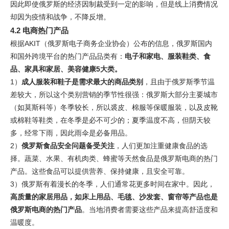
因此即使俄罗斯的经济因制裁受到一定的影响，但是线上消费情况
却因为疫情和战争，不降反增。
4.2 电商热门产品
根据AKIT（俄罗斯电子商务企业协会）公布的信息，俄罗斯国内
和国外跨境平台的热门产品品类有：
电子和家电、服装鞋类、食
品、家具和家居、美容健康5大类。
1）
成人服装和鞋子是需求最大的商品类别
，且由于俄罗斯季节温
差较大，所以这个类别营销的季节性很强：俄罗斯大部分主要城市
（如莫斯科等）冬季较长，所以裘皮、棉服等保暖服装，以及皮靴
或棉鞋等鞋类，在冬季是必不可少的；夏季温度不高，但阴天较
多，经常下雨，因此雨伞是必备用品。
2）
俄罗斯食品安全问题备受关注
，人们更加注重健康食品的选
择。蔬菜、水果、有机肉类、蜂蜜等天然食品是俄罗斯电商的热门
产品。这些食品可以提供营养、保持健康，且安全可靠。
3）俄罗斯有着漫长的冬季，人们通常花更多时间在家中。因此，
高质量的家居用品，如床上用品、毛毯、沙发套、窗帘等产品也是
俄罗斯电商的热门产品
。当地消费者需要这些产品来提高舒适度和
温暖度。