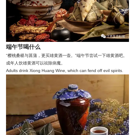
端午节喝什么
“樱桃桑椹与菖蒲，更买雄黄酒一壶。”端午节尝试一下雄黄酒吧。
成年人饮雄黄酒可以祛除病魔。
Adults drink Xiong Huang Wine, which can fend off evil spirits.