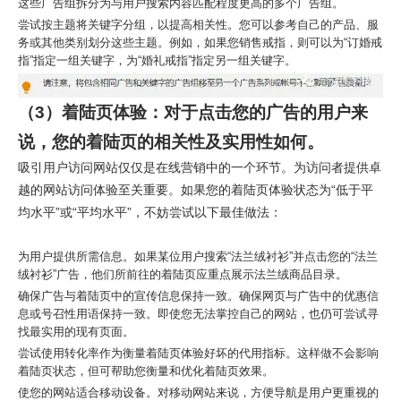
这些广告组拆分为与用户搜索内容匹配程度更高的多个广告组。
尝试按主题将关键字分组，以提高相关性。您可以参考自己的产品、服
务或其他类别划分这些主题。例如，如果您销售戒指，则可以为“订婚戒
指”指定一组关键字，为“婚礼戒指”指定另一组关键字。
（3）着陆页体验：对于点击您的广告的用户来
说，您的着陆页的相关性及实用性如何。
吸引用户访问网站仅仅是在线营销中的一个环节。为访问者提供卓
越的网站访问体验至关重要。如果您的着陆页体验状态为“低于平
均水平”或“平均水平”，
不妨尝试以下最佳做法
：
为用户提供所需信息。如果某位用户搜索“法兰绒衬衫”并点击您的“法兰
绒衬衫”广告，他们所前往的着陆页应重点展示法兰绒商品目录。
确保广告与着陆页中的宣传信息保持一致。确保网页与广告中的优惠信
息或号召性用语保持一致。即使您无法掌控自己的网站，也仍可尝试寻
找最实用的现有页面。
尝试使用转化率作为衡量着陆页体验好坏的代用指标。这样做不会影响
着陆页状态，但可帮助您衡量和优化着陆页效果。
使您的网站适合移动设备。对移动网站来说，方便导航是用户更重视的