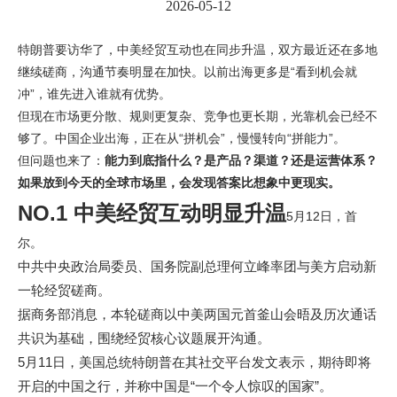
2026-05-12
特朗普要访华了，中美经贸互动也在同步升温，双方最近还在多地
继续磋商，沟通节奏明显在加快。以前出海更多是“看到机会就
冲”，谁先进入谁就有优势。
但现在市场更分散、规则更复杂、竞争也更长期，光靠机会已经不
够了。中国企业出海，正在从“拼机会”，慢慢转向“拼能力”。
但问题也来了：
能力到底指什么？是产品？渠道？还是运营体系？
如果放到今天的全球市场里，会发现答案比想象中更现实。
NO.1 中美经贸互动明显升温
5月12日，首
尔。
中共中央政治局委员、国务院副总理何立峰率团与美方启动新
一轮经贸磋商。
据商务部消息，本轮磋商以中美两国元首釜山会晤及历次通话
共识为基础，围绕经贸核心议题展开沟通。
5月11日，美国总统特朗普在其社交平台发文表示，期待即将
开启的中国之行，并称中国是“一个令人惊叹的国家”。